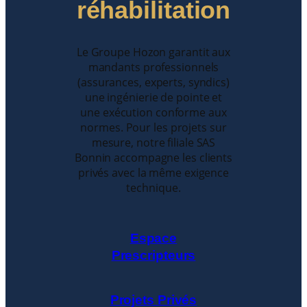
réhabilitation
Le Groupe Hozon garantit aux
mandants professionnels
(assurances, experts, syndics)
une ingénierie de pointe et
une exécution conforme aux
normes. Pour les projets sur
mesure, notre filiale SAS
Bonnin accompagne les clients
privés avec la même exigence
technique.
Espace
Prescripteurs
Projets Privés